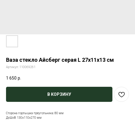
Ваза стекло Айсберг серая L 27х11х13 см
Артикул:
110069261
1 650
р.
В КОРЗИНУ
Сторона горлышка-треугольника: 80 мм
ДxШxВ: 130x110x270 мм