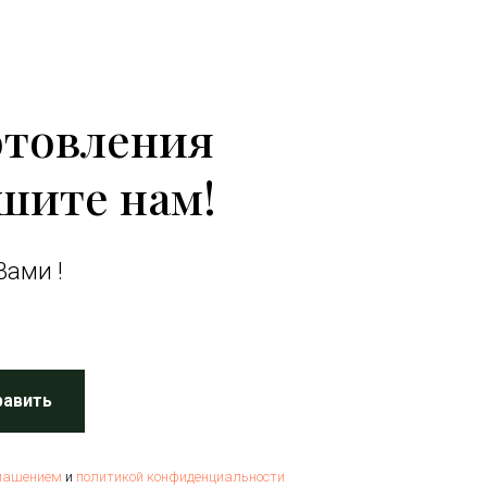
отовления
шите нам!
Вами !
равить
лашением
и
политикой конфиденциальности