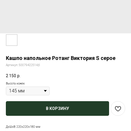
Кашпо напольное Ротанг Виктория S серое
Артикул:
50079422S14,6
2 150
р.
Высота ножек
В КОРЗИНУ
ДxШxВ: 220x220x180 мм