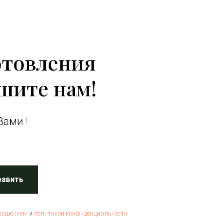
отовления
шите нам!
Вами !
равить
лашением
и
политикой конфиденциальности