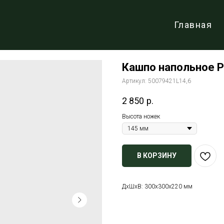
Главная
Кашпо напольное Р
Артикул:
50079421L14,6
2 850
р.
Высота ножек
В КОРЗИНУ
ДxШxВ: 300x300x220 мм