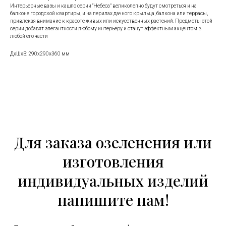
Интерьерные вазы и кашпо серии “Небеса” великолепно будут смотреться и на
балконе городской квартиры, и на перилах дачного крыльца, балкона или террасы,
привлекая внимание к красоте живых или искусственных растений. Предметы этой
серии добавят элегантности любому интерьеру и станут эффектным акцентом в
любой его части
ДxШxВ: 290x290x360 мм
Для заказа озеленения или
изготовления
индивидуальных изделий
напишите нам!