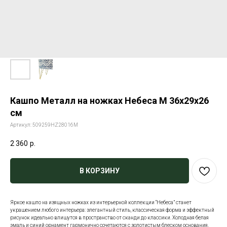
Кашпо Металл на ножках Небеса M 36х29х26
см
Артикул:
509259HZ28016M
2 360
р.
В КОРЗИНУ
Яркое кашпо на изящных ножках из интерьерной коллекции “Небеса” станет
украшением любого интерьера: элегантный стиль, классическая форма и эффектный
рисунок идеально впишутся в пространство от сканди до классики. Холодная белая
эмаль и синий орнамент гармонично сочетаются с золотистым блеском основания.