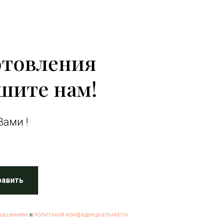
отовления
шите нам!
Вами !
равить
лашением
и
политикой конфиденциальности