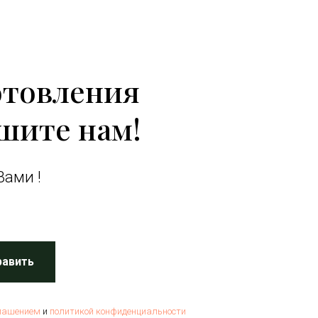
отовления
шите нам!
Вами !
равить
лашением
и
политикой конфиденциальности